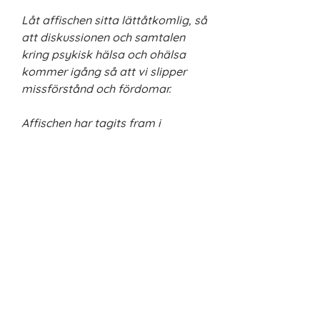
Låt affischen sitta lättåtkomlig, så
att diskussionen och samtalen
kring psykisk hälsa och ohälsa
kommer igång så att vi slipper
missförstånd och fördomar.
Affischen har tagits fram i
samarbete med skolkurator och
socionom.
Kontakta oss
Barnlivräddning Sweden AB
Org. nr:
559134-6563
Tel:
0707 674 450
E-post:
kontakt@barnlivraddning.se