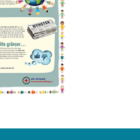
Demokrati för högstadiet
Ordinarie pris
Reapris
140,00 kr
100,00 kr
Fraktalternativ